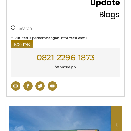
Update
Blogs
* Ikuti terus perkembangan informasi kami
KONTAK
0821-2296-1873
WhatsApp
Icon
Icon
Icon
Icon
label
label
label
label