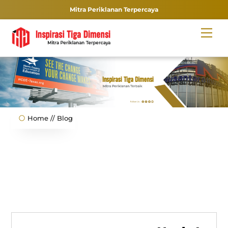
Mitra Periklanan Terpercaya
Skip
Men
to
content
Home // Blog