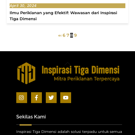
April 30, 2024
Ilmu Periklanan yang Efektif: Wawasan dari Inspirasi
Tiga Dimensi
«
‹
6
7
8
9
Back
To
Top
Icon
Icon
Icon
Icon
label
label
label
label
Sekilas Kami
Inspirasi Tiga Dimensi adalah solusi terpadu untuk semua