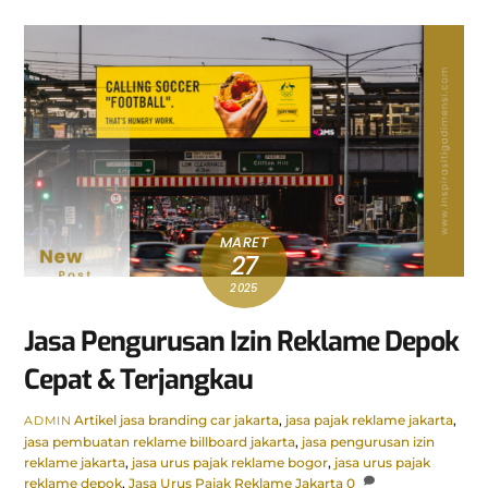
MARET
27
2025
Jasa Pengurusan Izin Reklame Depok
Cepat & Terjangkau
Artikel
jasa branding car jakarta
,
jasa pajak reklame jakarta
,
ADMIN
jasa pembuatan reklame billboard jakarta
,
jasa pengurusan izin
reklame jakarta
,
jasa urus pajak reklame bogor
,
jasa urus pajak
reklame depok
,
Jasa Urus Pajak Reklame Jakarta
0