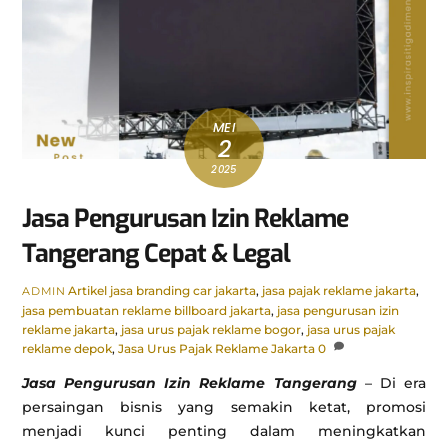
MEI
2
2025
Jasa Pengurusan Izin Reklame
Tangerang Cepat & Legal
Artikel
jasa branding car jakarta
,
jasa pajak reklame jakarta
,
ADMIN
jasa pembuatan reklame billboard jakarta
,
jasa pengurusan izin
reklame jakarta
,
jasa urus pajak reklame bogor
,
jasa urus pajak
reklame depok
,
Jasa Urus Pajak Reklame Jakarta
0
Jasa Pengurusan Izin Reklame Tangerang
– Di era
persaingan bisnis yang semakin ketat, promosi
menjadi kunci penting dalam meningkatkan