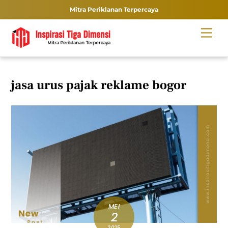
Mitra Periklanan Terpercaya
Skip
Men
to
content
jasa urus pajak reklame bogor
MEI
2
2025