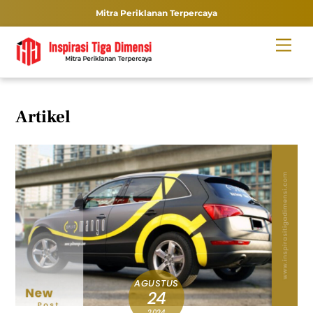
Mitra Periklanan Terpercaya
Skip
Men
to
content
Artikel
AGUSTUS
24
2024