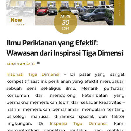
APRIL
30
2024
Ilmu Periklanan yang Efektif:
Wawasan dari Inspirasi Tiga Dimensi
Artikel
0
ADMIN
Inspirasi Tiga Dimensi
– Di pasar yang sangat
kompetitif saat ini, periklanan yang efektif merupakan
sebuah seni sekaligus ilmu. Menarik perhatian
konsumen dan mendorong keterlibatan yang
bermakna memerlukan lebih dari sekadar kreativitas –
hal ini memerlukan pemahaman mendalam tentang
psikologi manusia, dinamika spasial, dan faktor
lingkungan. Di
Inspirasi Tiga Dimensi,
kami
memanfaatkan penelitian mutakhir dan keahlian