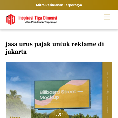
Mitra Periklanan Terpercaya
Skip
Men
to
content
jasa urus pajak untuk reklame di
jakarta
JULI