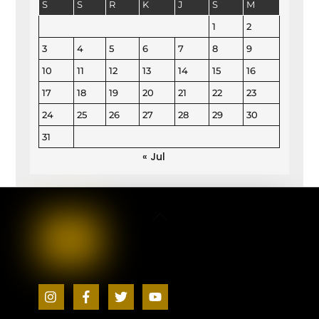
S
S
R
K
J
S
M
1
2
3
4
5
6
7
8
9
10
11
12
13
14
15
16
17
18
19
20
21
22
23
24
25
26
27
28
29
30
31
« Jul
Back
To
Top
Icon
Icon
Icon
Icon
label
label
label
label