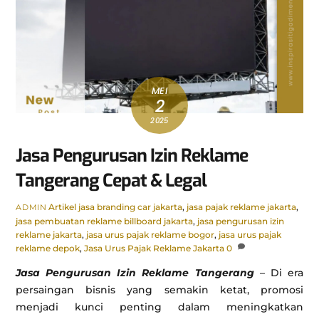
MEI
2
2025
Jasa Pengurusan Izin Reklame
Tangerang Cepat & Legal
Artikel
jasa branding car jakarta
,
jasa pajak reklame jakarta
,
ADMIN
jasa pembuatan reklame billboard jakarta
,
jasa pengurusan izin
reklame jakarta
,
jasa urus pajak reklame bogor
,
jasa urus pajak
reklame depok
,
Jasa Urus Pajak Reklame Jakarta
0
Jasa Pengurusan Izin Reklame Tangerang
– Di era
persaingan bisnis yang semakin ketat, promosi
menjadi kunci penting dalam meningkatkan