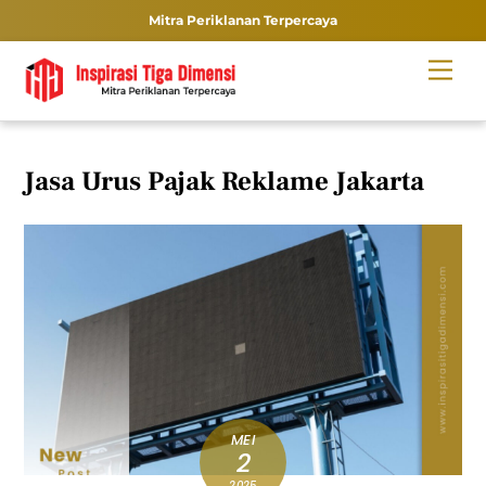
Mitra Periklanan Terpercaya
Skip
Men
to
content
Jasa Urus Pajak Reklame Jakarta
MEI
2
2025