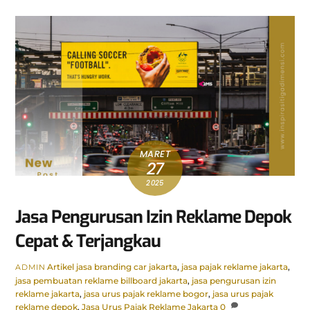
MARET
27
2025
Jasa Pengurusan Izin Reklame Depok
Cepat & Terjangkau
Artikel
jasa branding car jakarta
,
jasa pajak reklame jakarta
,
ADMIN
jasa pembuatan reklame billboard jakarta
,
jasa pengurusan izin
reklame jakarta
,
jasa urus pajak reklame bogor
,
jasa urus pajak
reklame depok
,
Jasa Urus Pajak Reklame Jakarta
0